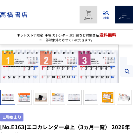
コ
ン
高
テ
検索
ナ
メニュー
カート
橋
ン
ビ
書
ツ
ゲ
店
へ
送料無料
ネットストア限定 手帳,カレンダー,家計簿など対象商品
ー
公
ス
※一部対象外とさせていただきます。
シ
式
キ
ョ
オ
ッ
ン
ン
プ
ラ
イ
ズ
ン
ー
シ
ム
ョ
イ
ッ
ン
プ
1月始まり
[No.E163]エコカレンダー卓上（3ヵ月一覧） 2026年