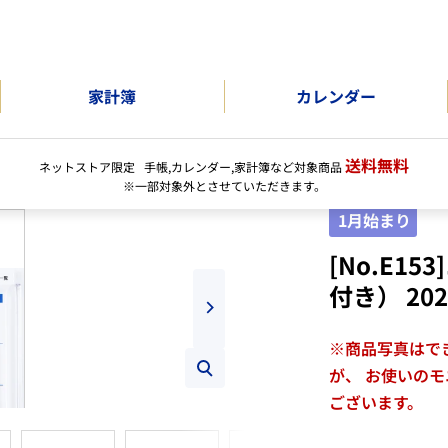
家計簿
カレンダー
送料無料
ネットストア限定 手帳,カレンダー,家計簿など対象商品
※一部対象外とさせていただきます。
1月始まり
[No.E
付き） 20
※商品写真はで
が、 お使いの
ズ
ございます。
ー
ム