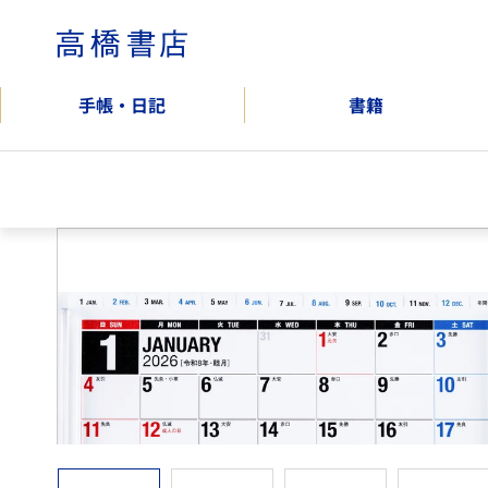
コ
ン
高
テ
橋
ン
書
手帳・日記
書籍
ツ
店
へ
公
ス
式
キ
オ
ッ
ン
プ
ラ
イ
ン
シ
ョ
ッ
プ