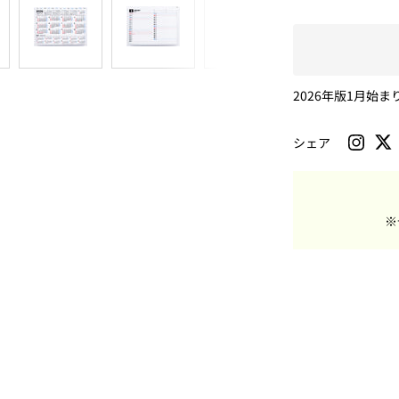
イ
ン
2026年版1月始
シェア
※