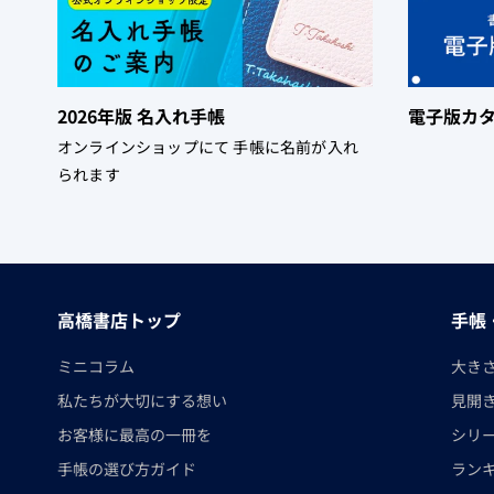
2026年版 名入れ手帳
電子版カ
オンラインショップにて 手帳に名前が入れ
られます
高橋書店トップ
手帳
ミニコラム
大き
私たちが大切にする想い
見開
お客様に最高の一冊を
シリ
手帳の選び方ガイド
ラン