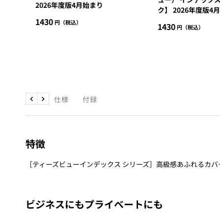
2026年度版4月始まり
ク】 2026年度版4
セ
1430
セ
1430
ー
ー
ル
ル
価
価
格
格
特徴
仕様
付録
戻
次
る
へ
特徴
［ティーズビューインデックス シリーズ］高級感あふれるカ
ビジネスにもプライベートにも