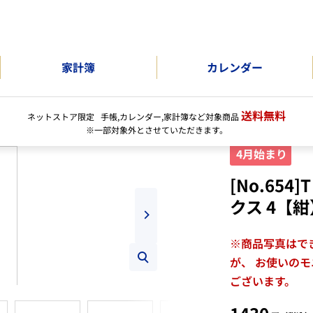
家計簿
カレンダー
送料無料
ネットストア限定 手帳,カレンダー,家計簿など対象商品
※一部対象外とさせていただきます。
4月始まり
[No.65
クス 4【紺
※商品写真はで
が、 お使いの
ズ
ございます。
ー
ム
セ