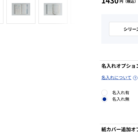
1430
イ
ン
ー
ル
シリー
価
格
名入れオプション
名入れについて
名入れ有
名入れ無
紙カバー追加オ