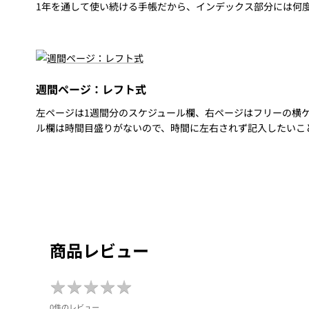
1年を通して使い続ける手帳だから、インデックス部分には何
週間ページ：レフト式
左ページは1週間分のスケジュール欄、右ページはフリーの横
ル欄は時間目盛りがないので、時間に左右されず記入したいこ
商品レビュー
★
★
★
★
★
★
★
★
★
★
0件のレビュー