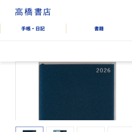
コ
ン
高
テ
橋
ン
書
手帳・日記
書籍
ツ
店
へ
公
ス
式
キ
オ
ッ
ン
プ
ラ
イ
ン
シ
ョ
ッ
プ