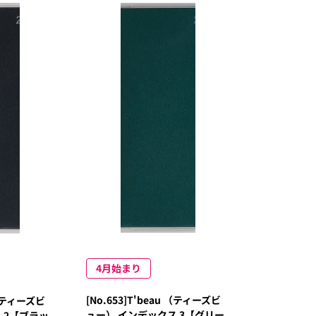
4月始まり
[No.653]T'beau （ティーズビ
u （ティーズビ
ュー） インデックス 3【グリー
 2【ブラッ