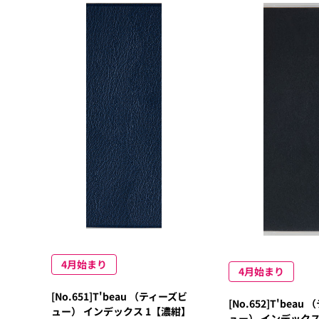
4月始まり
4月始まり
[No.651]T'beau （ティーズビ
[No.652]T'bea
ュー） インデックス 1【濃紺】
ュー） インデックス