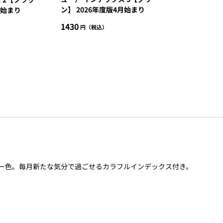
ン】 2026年度版4月始まり
月始まり
セ
1430
ー
ル
価
格
バー色。毎月新たな気分で過ごせるカラフルインデックス付き。